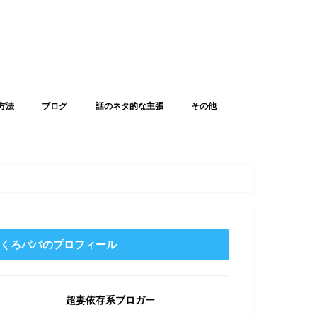
方法
ブログ
話のネタ的な主張
その他
くろパパのプロフィール
超妻依存系ブロガー