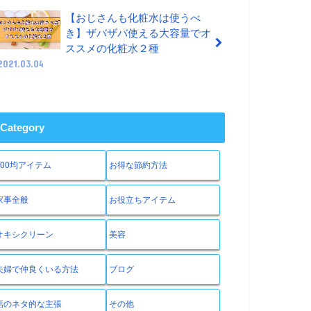
【おじさんも化粧水は使うべ
き】ザバザバ使える大容量でオ
ススメの化粧水２種
2021.03.04
Category
100均アイテム
お得な節約方法
家事全般
お役立ちアイテム
オキシクリーン
美容
夫婦で仲良くいる方法
ブログ
話のネタ的な主張
その他