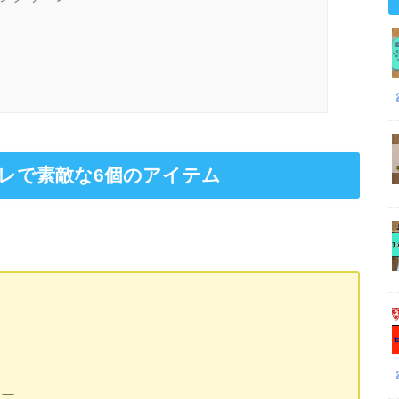
レで素敵な6個のアイテム
レー