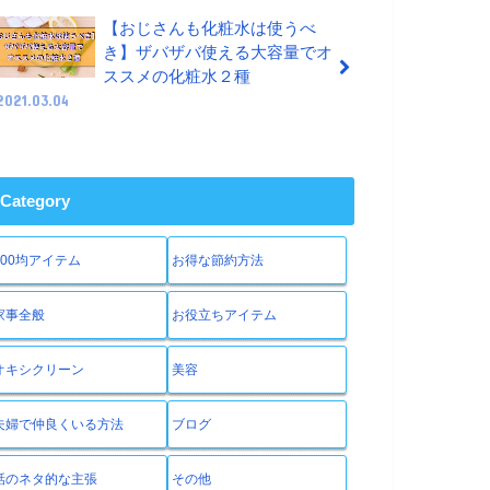
【おじさんも化粧水は使うべ
き】ザバザバ使える大容量でオ
ススメの化粧水２種
2021.03.04
Category
100均アイテム
お得な節約方法
家事全般
お役立ちアイテム
オキシクリーン
美容
夫婦で仲良くいる方法
ブログ
話のネタ的な主張
その他