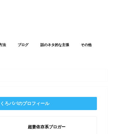
方法
ブログ
話のネタ的な主張
その他
くろパパのプロフィール
超妻依存系ブロガー