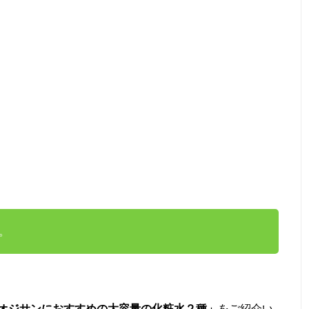
。
オジサンにおすすめの大容量の化粧水２種」
をご紹介い