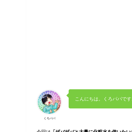
こんにちは。くろパパです
くろパパ
今回は
「ザバザバと大量に化粧水を使いたい