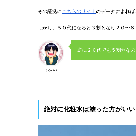
その証拠に
こちらのサイト
のデータによれば
しかし、５０代になると３割となり２０〜６０
逆に２０代でも５割弱なの
くろパパ
絶対に化粧水は塗った方がいい