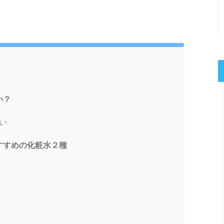
い？
い
すすめの化粧水２種