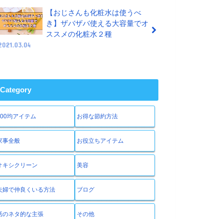
【おじさんも化粧水は使うべ
き】ザバザバ使える大容量でオ
ススメの化粧水２種
2021.03.04
Category
100均アイテム
お得な節約方法
家事全般
お役立ちアイテム
オキシクリーン
美容
夫婦で仲良くいる方法
ブログ
話のネタ的な主張
その他