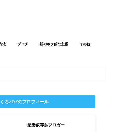
方法
ブログ
話のネタ的な主張
その他
くろパパのプロフィール
超妻依存系ブロガー