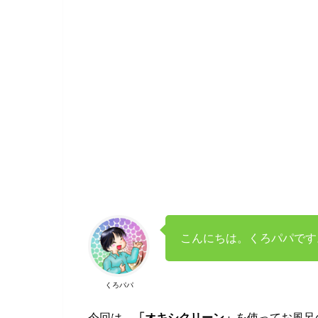
こんにちは。くろパパです
くろパパ
今回は、
「オキシクリーン」
を使ってお風呂