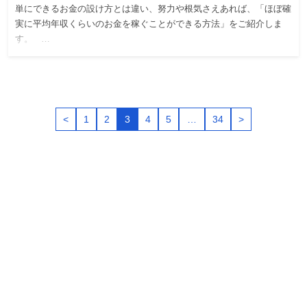
単にできるお金の設け方とは違い、努力や根気さえあれば、「ほぼ確
実に平均年収くらいのお金を稼ぐことができる方法」をご紹介しま
す。 …
<
1
2
3
4
5
…
34
>