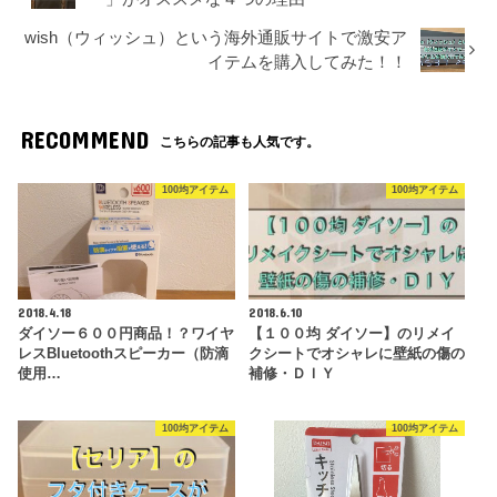
wish（ウィッシュ）という海外通販サイトで激安ア
イテムを購入してみた！！
RECOMMEND
こちらの記事も人気です。
100均アイテム
100均アイテム
2018.4.18
2018.6.10
ダイソー６００円商品！？ワイヤ
【１００均 ダイソー】のリメイ
レスBluetoothスピーカー（防滴
クシートでオシャレに壁紙の傷の
使用…
補修・ＤＩＹ
100均アイテム
100均アイテム