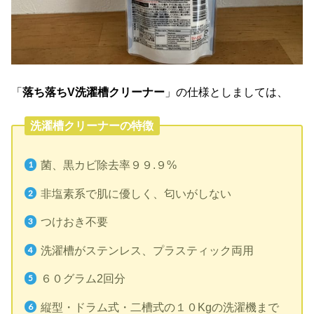
「
落ち落ちV洗濯槽クリーナー
」の仕様としましては、
洗濯槽クリーナーの特徴
菌、黒カビ除去率９９.９%
非塩素系で肌に優しく、匂いがしない
つけおき不要
洗濯槽がステンレス、プラスティック両用
６０グラム2回分
縦型・ドラム式・二槽式の１０Kgの洗濯機まで