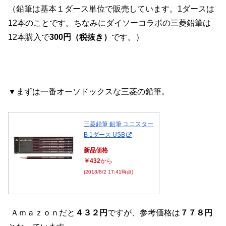
（鉛筆は基本１ダース単位で販売しています。1ダースは
12本のことです。ちなみにダイソーコラボの三菱鉛筆は
12本購入で
300円（税抜き）
です。）
▼まずは一番オーソドックスな三菱の鉛筆。
三菱鉛筆 鉛筆 ユニスター
B 1ダース USB
新品価格
￥432
から
(2018/8/2 17:41時点)
Ａｍａｚｏｎだと
４３２円
ですが、参考価格は
７７８円