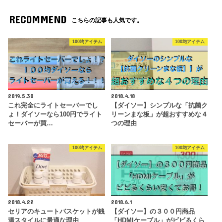
RECOMMEND
こちらの記事も人気です。
100均アイテム
100均アイテム
2019.5.30
2018.4.18
これ完全にライトセーバーでし
【ダイソー】シンプルな「抗菌ク
ょ！ダイソーなら100円でライト
リーンまな板」が超おすすめな４
セーバーが買…
つの理由
100均アイテム
100均アイテム
2018.4.22
2018.6.1
セリアのキュートバスケットが銭
【ダイソー】の３００円商品
湯スタイルに最適な理由
「HDMIケーブル」がビビるくら