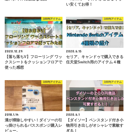
い安くてお得！
100均アイテム
100均アイテム
2020.12.29
2020.6.15
【落ち落ちV】フローリング ワッ
セリア、キャンドゥで購入できる
クスシートをクッションフロアで
任天堂Switch用のアイテム４種
使った感想
100均アイテム
100均アイテム
2018.1.14
2020.6.1
溝が掃除しやすい！ダイソーの引
【ダイソー】ペンスタンド付き小
っ掛けられるバススポンジ購入レ
物用引き出しがオシャレで素敵す
ビュー。
ぎる！