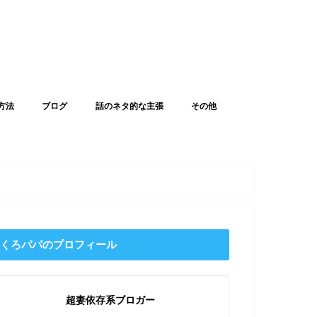
方法
ブログ
話のネタ的な主張
その他
くろパパのプロフィール
超妻依存系ブロガー