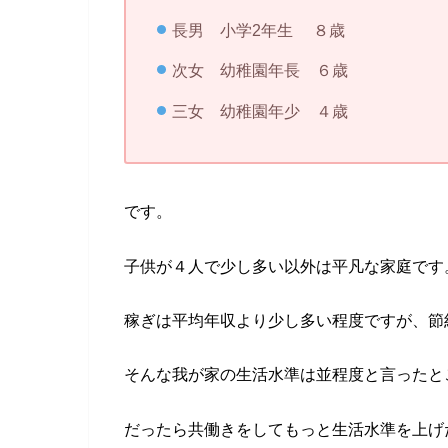
長男 小学2年生 ８歳
次女 幼稚園年長 ６歳
三女 幼稚園年少 ４歳
です。
子供が４人で少し多い以外は平凡な家庭です
稼ぎは平均年収より少し多い程度ですが、節
そんな我が家の生活水準は並程度と言ったと
だったら共働きをしてもっと生活水準を上げ