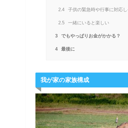
2.4
子供の緊急時や行事に対応し
2.5
一緒にいると楽しい
3
でもやっぱりお金がかかる？
4
最後に
我が家の家族構成