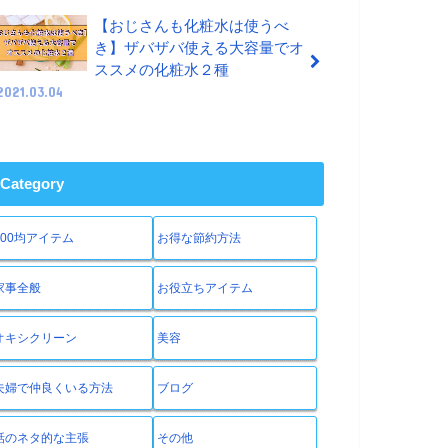
【おじさんも化粧水は使うべ
き】ザバザバ使える大容量でオ
ススメの化粧水２種
2021.03.04
Category
100均アイテム
お得な節約方法
家事全般
お役立ちアイテム
オキシクリーン
美容
夫婦で仲良くいる方法
ブログ
話のネタ的な主張
その他