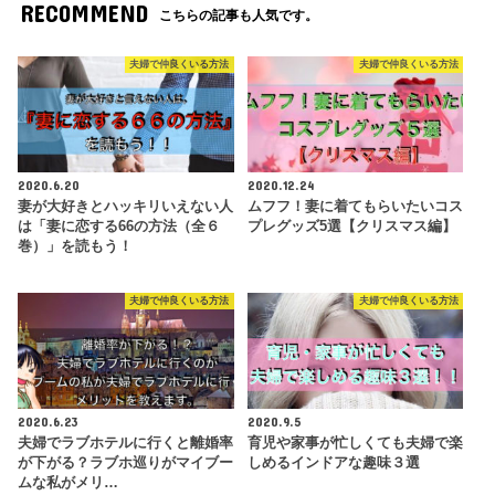
RECOMMEND
こちらの記事も人気です。
夫婦で仲良くいる方法
夫婦で仲良くいる方法
2020.6.20
2020.12.24
妻が大好きとハッキリいえない人
ムフフ！妻に着てもらいたいコス
は「妻に恋する66の方法（全６
プレグッズ5選【クリスマス編】
巻）」を読もう！
夫婦で仲良くいる方法
夫婦で仲良くいる方法
2020.6.23
2020.9.5
夫婦でラブホテルに行くと離婚率
育児や家事が忙しくても夫婦で楽
が下がる？ラブホ巡りがマイブー
しめるインドアな趣味３選
ムな私がメリ…