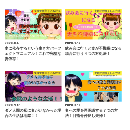
夫婦で仲良くいる方法
夫婦で仲良くいる方法
2020.8.6
2020.9.14
妻に依存するという生き方パーフ
飲み会に行くと妻が不機嫌になる
ェクトマニュアル！これで完璧な
場合に行う４つの対処法！
妻依存！
夫婦で仲良くいる方法
夫婦で仲良くいる方法
2020.9.17
2020.8.19
ダメ人間の私に妻がいなかった場
妻への愛を再認識する７つの方
合の生活は地獄！！
法！目指せ仲良し夫婦！