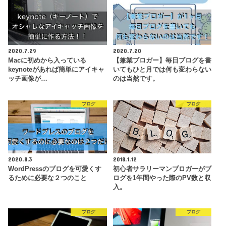
2020.7.29
2020.7.20
Macに初めから入っている
【兼業ブロガー】毎日ブログを書
keynoteがあれば簡単にアイキャ
いてもひと月では何も変わらない
ッチ画像が…
のは当然です。
ブログ
ブログ
2020.8.3
2018.1.12
WordPressのブログを可愛くす
初心者サラリーマンブロガーがブ
るために必要な２つのこと
ログを1年間やった際のPV数と収
入。
ブログ
ブログ