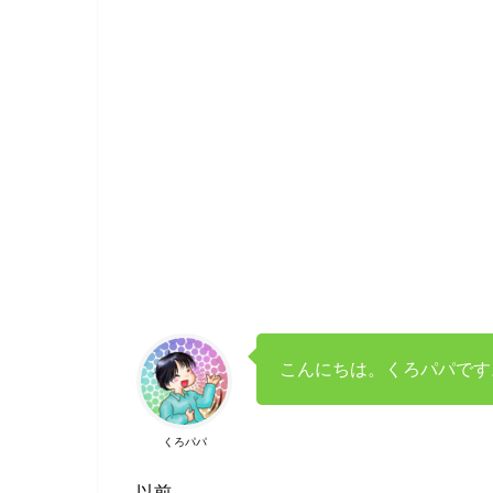
こんにちは。くろパパです
くろパパ
以前