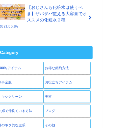
【おじさんも化粧水は使うべ
き】ザバザバ使える大容量でオ
ススメの化粧水２種
2021.03.04
Category
100均アイテム
お得な節約方法
家事全般
お役立ちアイテム
オキシクリーン
美容
夫婦で仲良くいる方法
ブログ
話のネタ的な主張
その他