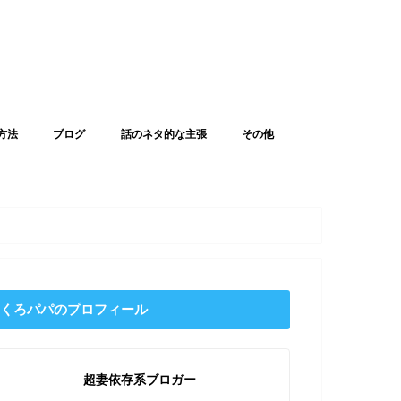
方法
ブログ
話のネタ的な主張
その他
くろパパのプロフィール
超妻依存系ブロガー