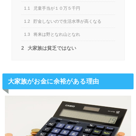
1.1
児童手当が１０万５千円
1.2
貯金しないので生活水準が高くなる
1.3
将来は野となれ山となれ
2
大家族は貧乏ではない
大家族がお金に余裕がある理由