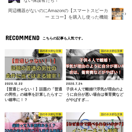
ない保護者たち！
周辺機器がないのにAmazonの【スマートスピーカ
ー エコー】を購入し使った機能
RECOMMEND
こちらの記事も人気です。
話のネタ的な主張
話のネタ的な主張
2020.12.22
2020.7.24
【普通じゃない！】話題の「普通
子供４人で離婚!?浮気が理由のよ
の男性」の確率を計算したらすご
うに自分が悪い場合は養育費など
い確率に！？
がやばすぎ…
話のネタ的な主張
話のネタ的な主張