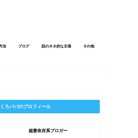
方法
ブログ
話のネタ的な主張
その他
くろパパのプロフィール
超妻依存系ブロガー