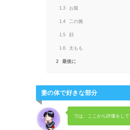
1.3
お腹
1.4
二の腕
1.5
顔
1.6
太もも
2
最後に
妻の体で好きな部分
では、ここから評価をして