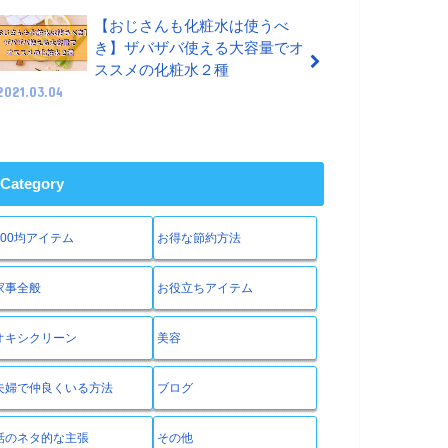
【おじさんも化粧水は使うべ
き】ザバザバ使える大容量でオ
ススメの化粧水２種
2021.03.04
Category
100均アイテム
お得な節約方法
家事全般
お役立ちアイテム
オキシクリーン
美容
夫婦で仲良くいる方法
ブログ
話のネタ的な主張
その他