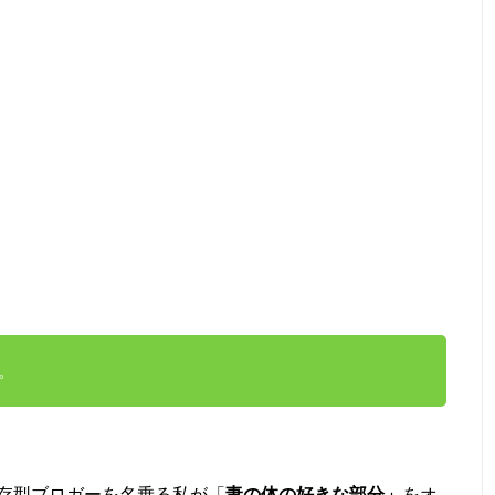
。
存型ブロガーを名乗る私が「
妻の体の好きな部分」
をオ