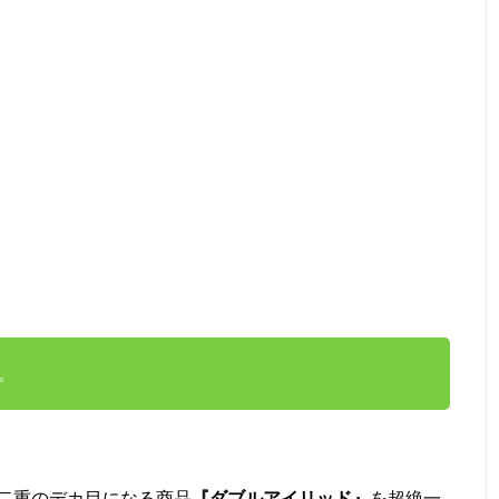
。
二重のデカ目になる商品
『ダブルアイリッド』
を超絶一