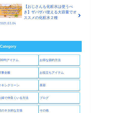
【おじさんも化粧水は使うべ
き】ザバザバ使える大容量でオ
ススメの化粧水２種
2021.03.04
Category
100均アイテム
お得な節約方法
家事全般
お役立ちアイテム
オキシクリーン
美容
夫婦で仲良くいる方法
ブログ
話のネタ的な主張
その他