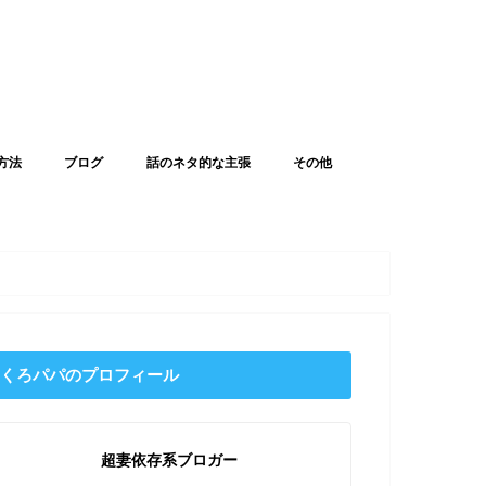
方法
ブログ
話のネタ的な主張
その他
くろパパのプロフィール
超妻依存系ブロガー