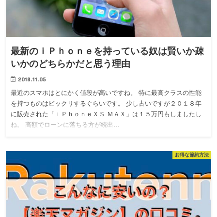
最新のｉＰｈｏｎｅを持っている奴は賢いか疎
いかのどちらかだと思う理由
2018.11.05
最近のスマホはとにかく値段が高いですね。 特に最高クラスの性能
を持つものはビックリするぐらいです。 少し古いですが２０１８年
に販売された「ｉＰｈｏｎｅＸＳ ＭＡＸ」は１５万円もしましたし
ね。 高額でローンに落ちる方が続出…
お得な節約方法