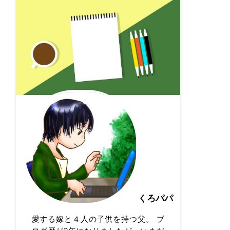
くろパパ
愛する嫁と４人の子供を持つ父。 ブ