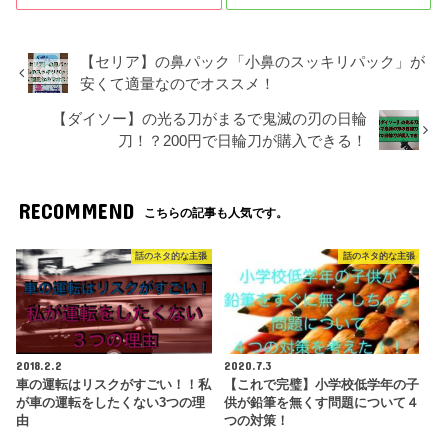
【セリア】の鼻パック「小鼻のスッキリパック」が
安くて適量なのでオススメ！
【ダイソー】の光る刀がまるで鬼滅の刃の日輪
刀！？200円で日輪刀が購入できる！
RECOMMEND
こちらの記事も人気です。
話のネタ的な主張
話のネタ的な主張
2018.2.2
2020.7.3
車の運転はリスクがすごい！！私
【これで完璧】小学校低学年の子
が車の運転をしたくない3つの理
供が鉛筆を無くす問題について４
由
つの対策！