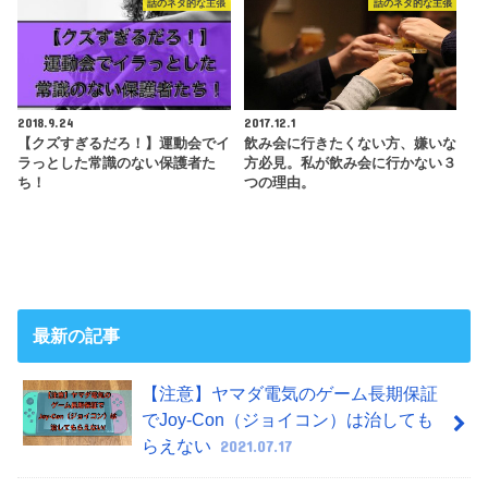
話のネタ的な主張
話のネタ的な主張
2018.9.24
2017.12.1
【クズすぎるだろ！】運動会でイ
飲み会に行きたくない方、嫌いな
ラっとした常識のない保護者た
方必見。私が飲み会に行かない３
ち！
つの理由。
最新の記事
【注意】ヤマダ電気のゲーム長期保証
でJoy-Con（ジョイコン）は治しても
らえない
2021.07.17