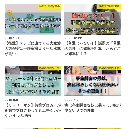
話のネタ的な主張
話のネタ的な主張
2018.9.23
2020.12.22
【衝撃】テレビに出てくる大家族
【普通じゃない！】話題の「普通
の方が実は一般家庭より生活水準
の男性」の確率を計算したらすご
が高い
い確率に！？
話のネタ的な主張
話のネタ的な主張
2018.11.8
2020.9.9
【サラリーマン】兼業ブロガーが
実は亭主関白な奴は男らしい奴が
副業でブログをしても上手くいか
少ない６つの理由
ない４つの理由