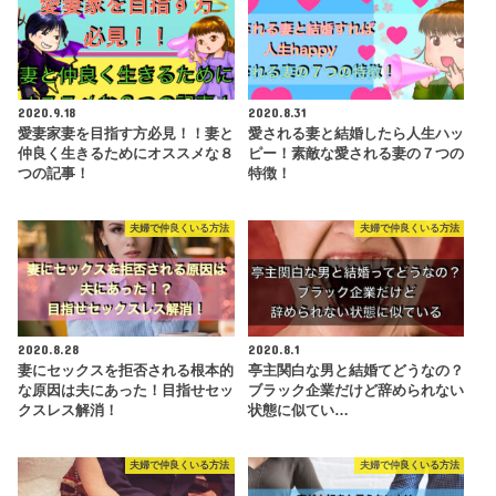
2020.9.18
2020.8.31
愛妻家妻を目指す方必見！！妻と
愛される妻と結婚したら人生ハッ
仲良く生きるためにオススメな８
ピー！素敵な愛される妻の７つの
つの記事！
特徴！
夫婦で仲良くいる方法
夫婦で仲良くいる方法
2020.8.28
2020.8.1
妻にセックスを拒否される根本的
亭主関白な男と結婚てどうなの？
な原因は夫にあった！目指せセッ
ブラック企業だけど辞められない
クスレス解消！
状態に似てい…
夫婦で仲良くいる方法
夫婦で仲良くいる方法